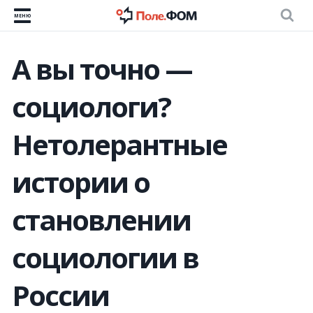
МЕНЮ
А вы точно —
социологи?
Нетолерантные
истории о
становлении
социологии в
России