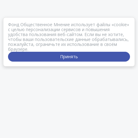
Фонд Общественное Мнение использует файлы «cookie»
с целью персонализации сервисов и повышения
удобства пользования веб-сайтом. Если вы не хотите,
чтобы ваши пользовательские данные обрабатывались,
пожалуйста, ограничьте их использование в своём
браузере.
Принять
ЧТО ТАКОЕ ПОЛЕ.ФОМ?
Поле.ФОМ — веб-площадка для обмена
объединяющими смыслами и новостями
в сообществе Партнеров ФОМ. Материалы об РПР,
о ярких исследовательских, образовательных
и бизнес-проектах. Мнения, портреты, вопросы-и-
ответы, письма, репортажи, интервью, кейсы.