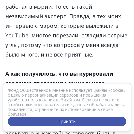
работал в мэрии. То есть такой
независимый эксперт. Правда, в тех моих
интервью с мэром, которые выложили в
YouTube, многое порезали, сгладили острые
углы, потому что вопросов у меня всегда
было много, и не все приятные.
А как получилось, что вы курировали
создание программы социального
Фонд Общественное Мнение использует файлы «cookie»
развития региона?
с целью персонализации сервисов и повышения
удобства пользования веб-сайтом. Если вы не хотите,
Это вопрос доверия, как вы понимаете.
чтобы ваши пользовательские данные обрабатывались,
пожалуйста, ограничьте их использование в своём
Можно не состоять в «Единой России», но
браузере.
Принять
быть неравнодушным, пытаться мыслить
адекватно и, как сейчас говорят, быть в