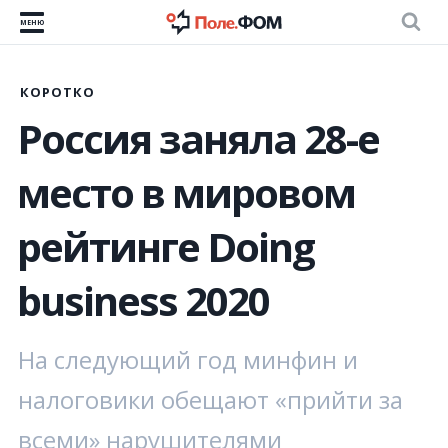
МЕНЮ
КОРОТКО
Россия заняла 28-е
место в мировом
рейтинге Doing
business 2020
На следующий год минфин и
налоговики обещают «прийти за
всеми» нарушителями