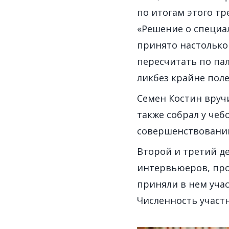
по итогам этого т
«Решение о специа
принято настолько
пересчитать по пал
ликбез крайне поле
Семен Костин вруч
также собрал у чеб
совершенствованию
Второй и третий д
интервьюеров, пр
приняли в нем учас
Численность участ