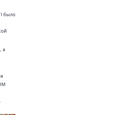
I было
кой
 а
ля
ОМ
.