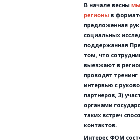
В начале весны
мы
регионы
в формате
предложенная ру
социальных иссл
поддержанная Пре
том, что сотрудн
выезжают в регион
проводят тренинг
интервью с руков
партнеров, 3) уча
органами государс
таких встреч спо
контактов.
Интерес ФОМ состо