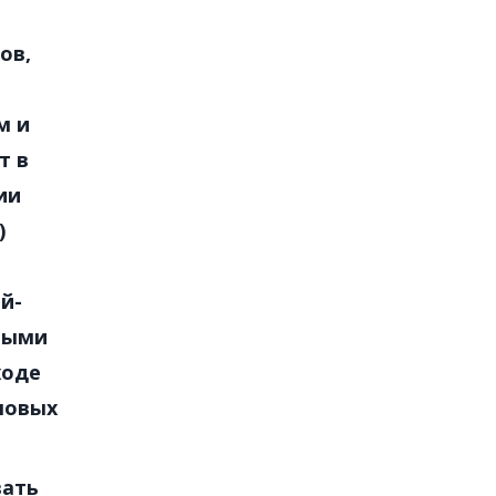
ов,
м и
т в
ии
)
й-
ьными
ходе
ловых
вать