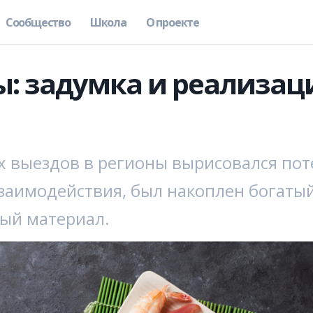
Сообщество
Школа
О проекте
: задумка и реализаци
х выездов в регионы вырисовался пот
заимодействия, был накоплен богаты
ый материал.