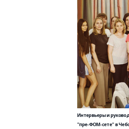
Интервьеры и руково
"пре-ФОМ-сете" в Чеб