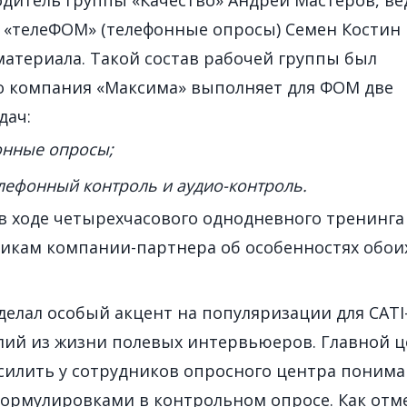
одитель группы «Качество» Андрей Мастеров, в
 «телеФОМ» (телефонные опросы) Семен Костин 
материала. Такой состав рабочей группы был
то компания «Максима» выполняет для ФОМ две
дач:
онные опросы;
лефонный контроль и аудио-контроль.
 ходе четырехчасового однодневного тренинга
никам компании-партнера об особенностях обои
делал особый акцент на популяризации для CATI
ий из жизни полевых интервьюеров. Главной 
усилить у сотрудников опросного центра поним
 формулировками в контрольном опросе. Как отм