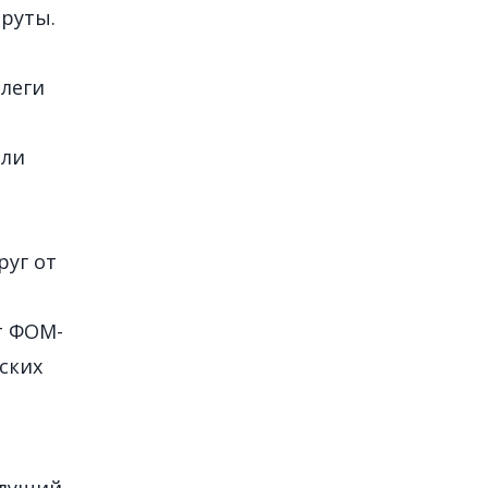
руты.
ллеги
ыли
руг от
т ФОМ-
ских