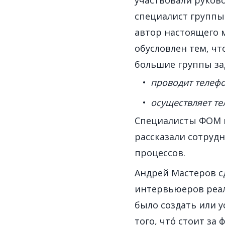
участвовали руков
специалист группы
автор настоящего 
обусловлен тем, ч
большие группы за
проводит телеф
осуществляет те
Специалисты ФОМ в
рассказали сотруд
процессов.
Андрей Мастеров с
интервьюеров реал
было создать или 
того, чтó стоит за