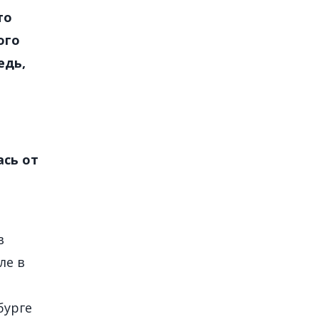
то
ого
едь,
ась от
в
ле в
бурге